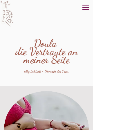
Doula
die Vertraute an
meiner Seite
altgriechisch ~ Dienerin der Frau