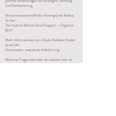
positive Auswirkungen auf Stillbeginn, Bindung
und Paarbeziehung
Weitere wissenschaftliche Hintergründe findest
du hier:
The Science Behind Doula Support – Orgasmic
Birth
Mehr Informationen zum Doula-Kollektiv findest
du auf der
Vereinsseite:
www.doula-kollektiv.org
Wenn du Fragen hast oder dir unsicher bist, ob
eine
Doula-Begleitung das Richtige für dich ist,
bin ich gerne für dich da.
💛