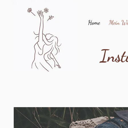
Home
Mein W
Inst