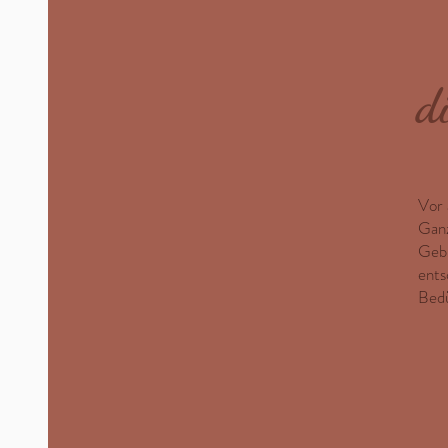
d
Vor 
Ganz
Gebu
ents
Bedü