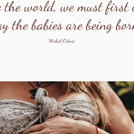
 the world, we must first
y the babies are being bo
Michel Odent