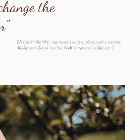
 change the
rn"
(Wenn wir die Welt verbessern wollen, müssen wir als erstes
die Art und Weise des "zur Welt kommens" verändern..)