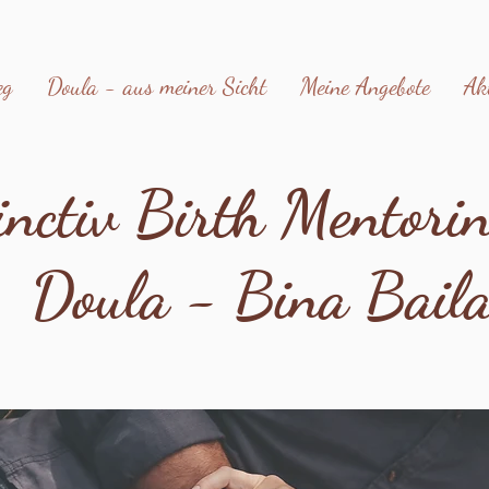
eg
Doula - aus meiner Sicht
Meine Angebote
Ak
inctiv Birth Mentorin
Doula - Bina Bail