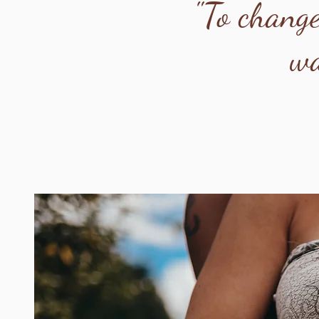
"To change
wa