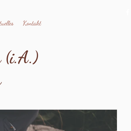
tuelles
Kontakt
 (i.A.)
a